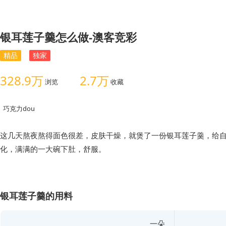
银耳莲子羹怎么做-澳客竞彩
精品
独家
328.9万
2.7万
浏览
收藏
巧克力dou
这几天熬夜熬得面色很差，皮肤干燥，就煲了一份银耳莲子羹，给
化，满满的一大碗下肚，舒服。
银耳莲子羹的用料
一朵