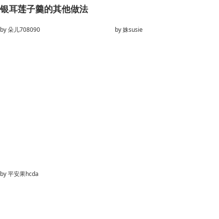
银耳莲子羹的其他做法
by
朵儿708090
by
姝susie
by
平安果hcda