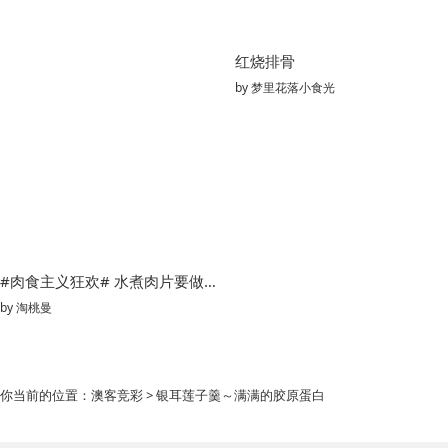
红烧排骨
by
梦里花落小食光
#肉食主义狂欢# 水煮肉片要做到口感嫩滑，几个诀窍分享给你们
by
淘桃曼
你当前的位置：
澳客竞彩
> 银耳莲子羹～满满的胶原蛋白