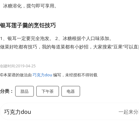
冰糖溶化，搅匀即可享用。
银耳莲子羹的烹饪技巧
1、银耳一定要完全泡发。 2、冰糖根据个人口味添加。
做菜好吃都有技巧，我的每道菜都有小妙招，大家搜索“豆果”可以
创建时间:2019-04-25
©本菜谱的做法由
巧克力dou
编写，未经授权不得转载
分类：
甜品
下午茶
电器
巧克力dou
一起来分