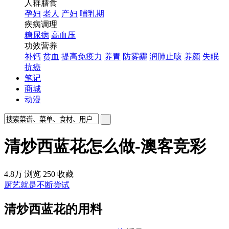
人群膳食
孕妇
老人
产妇
哺乳期
疾病调理
糖尿病
高血压
功效营养
补钙
贫血
提高免疫力
养胃
防雾霾
润肺止咳
养颜
失眠
抗癌
笔记
商城
动漫
清炒西蓝花怎么做-澳客竞彩
4.8万
浏览
250
收藏
厨艺就是不断尝试
清炒西蓝花的用料