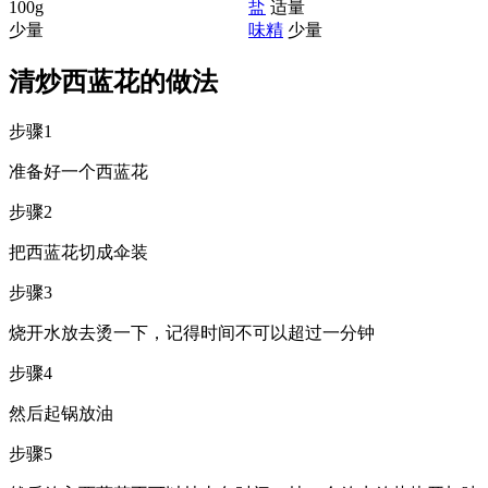
100g
盐
适量
少量
味精
少量
清炒西蓝花的做法
步骤1
准备好一个西蓝花
步骤2
把西蓝花切成伞装
步骤3
烧开水放去烫一下，记得时间不可以超过一分钟
步骤4
然后起锅放油
步骤5