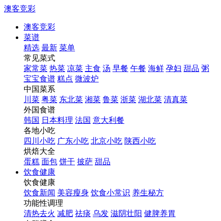
澳客竞彩
澳客竞彩
菜谱
精选
最新
菜单
常见菜式
家常菜
热菜
凉菜
主食
汤
早餐
午餐
海鲜
孕妇
甜品
粥
宝宝食谱
糕点
微波炉
中国菜系
川菜
粤菜
东北菜
湘菜
鲁菜
浙菜
湖北菜
清真菜
外国食谱
韩国
日本料理
法国
意大利餐
各地小吃
四川小吃
广东小吃
北京小吃
陕西小吃
烘焙大全
蛋糕
面包
饼干
披萨
甜品
饮食健康
饮食健康
饮食新闻
美容瘦身
饮食小常识
养生秘方
功能性调理
清热去火
减肥
祛痰
乌发
滋阴壮阳
健脾养胃