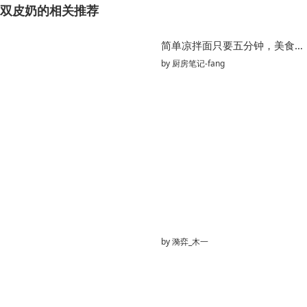
双皮奶的相关推荐
简单凉拌面只要五分钟，美食的快乐你值得～
by
厨房笔记-fang
by
漪弈_木一