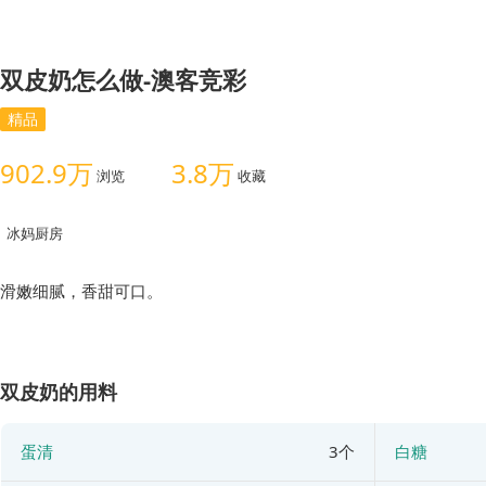
双皮奶怎么做-澳客竞彩
精品
902.9万
3.8万
浏览
收藏
冰妈厨房
滑嫩细腻，香甜可口。
双皮奶的用料
蛋清
3个
白糖