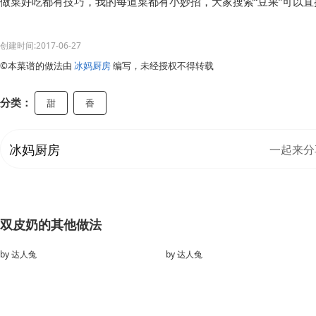
做菜好吃都有技巧，我的每道菜都有小妙招，大家搜索“豆果”可以
创建时间:2017-06-27
©本菜谱的做法由
冰妈厨房
编写，未经授权不得转载
分类：
甜
香
冰妈厨房
一起来分
双皮奶的其他做法
by
达人兔
by
达人兔