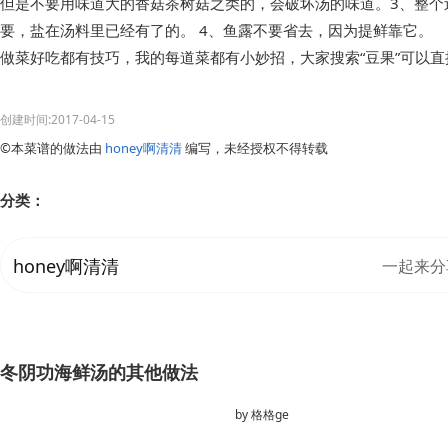
但是不要用味道大的香菇茶树菇之类的，会破坏汤的味道。3、整个
要，盐在汤料里已经有了的。 4、鱼露不要省去，因为提鲜靠它。
做菜好吃都有技巧，我的每道菜都有小妙招，大家搜索“豆果”可以
创建时间:2017-04-15
©本菜谱的做法由
honey啊清清
编写，未经授权不得转载
分类：
honey啊清清
一起来分
冬阴功海鲜汤的其他做法
by
格格ge