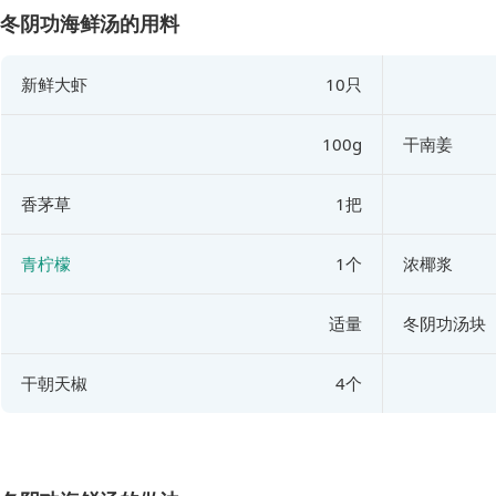
冬阴功海鲜汤的用料
新鲜大虾
10只
100g
干南姜
香茅草
1把
青柠檬
1个
浓椰浆
适量
冬阴功汤块
干朝天椒
4个