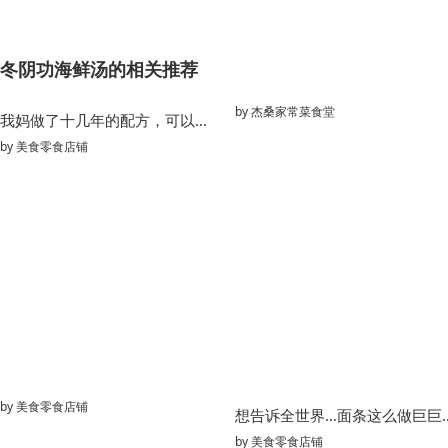
冬阴功海鲜汤的相关推荐
by
杰桑家常菜食堂
我妈做了十几年的配方，可以原地开店了!!
by
美食零食店铺
by
美食零食店铺
想告诉全世界…面
by
美食零食店铺