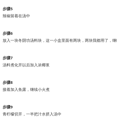
步骤5
辣椒留着在汤中
步骤6
放入一块冬阴功汤料块，这一小盒里面有两块，两块我都用了，继
步骤7
汤料煮化开以后加入浓椰浆
步骤8
接着加入鱼露，继续小火煮
步骤9
青柠檬切开，一半把汁水挤入汤中