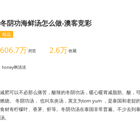
冬阴功海鲜汤怎么做-澳客竞彩
精品
606.7万
2.6万
浏览
收藏
honey啊清清
减肥可以不必那么痛苦，酸辣的冬阴功汤，暖心暖胃减脂肪。酸，
燃烧。 冬阴功汤， 也叫东炎汤，英文为tom yum ，是泰国和老
食材有柠檬叶、香茅、虾等。冬阴功汤在泰国非常普遍。不少去到
汤。