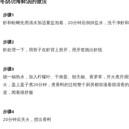
冬阴功海鲜汤的做法
步骤1
虾和蛤蜊先用清水加适量盐泡着，20分钟后倒掉盐水，洗干净虾
步骤2
虾处理一下，用剪子在虾背上剪开，用牙签挑出虾线
步骤3
烧一锅热水，加入柠檬叶、干南姜、朝天椒、香茅草，开火煮开调
火，盖上盖子煮20分钟，煮香料的过程整个厨房都弥漫着很清香
道，闻着很舒服
步骤4
20分钟后关火，捞出香料