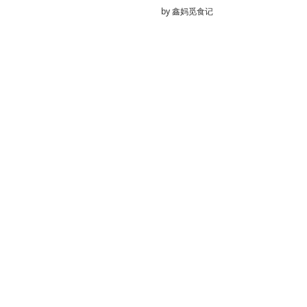
by
鑫妈觅食记