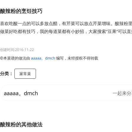
酸辣粉的烹饪技巧
喜欢吃酸一点的可以多放点醋，有芹菜可以放点芹菜增味。酸辣粉
做菜好吃都有技巧，我的每道菜都有小妙招，大家搜索“豆果”可以
创建时间:2016-11-22
©本菜谱的做法由
aaaaa。dmch
编写，未经授权不得转载
分类：
家常菜
aaaaa。dmch
一起来分
酸辣粉的其他做法