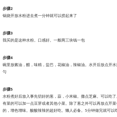
步骤2
锅烧开放水粉进去煮一分钟就可以捞起来了
步骤3
我买的是这种水粉。口感好。一般两三块钱一包
步骤4
碗里放酱油，醋，味精，盐巴，花椒油，辣椒油。水开后放点开水
匀
步骤5
水粉煮好后放入事先切好的葱，蒜，小米椒。撒点芝麻。可以吃了
有菜的可以加一点豆芽或者其他小菜。除了葱之外可以再放点芹菜
的，增色增味。酸酸辣辣的超好吃。懒人必备。5分钟做完就可以