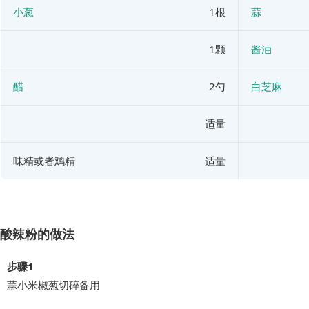
小葱
1根
蒜
1颗
酱油
醋
2勺
白芝麻
适量
味精或者鸡精
适量
酸辣粉的做法
步骤1
蒜小米椒葱切碎备用