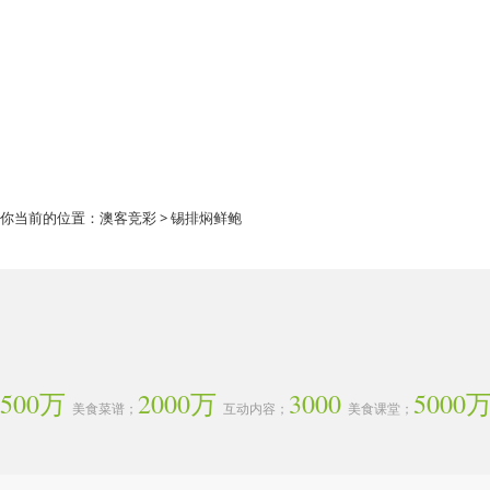
你当前的位置：
澳客竞彩
> 锡排焖鲜鲍
500万
2000万
3000
5000
美食菜谱；
互动内容；
美食课堂；