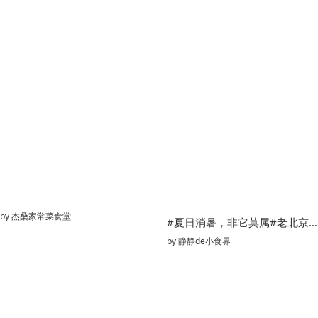
by
杰桑家常菜食堂
#夏日消暑，非它莫属#老北京炸酱面
by
静静de小食界