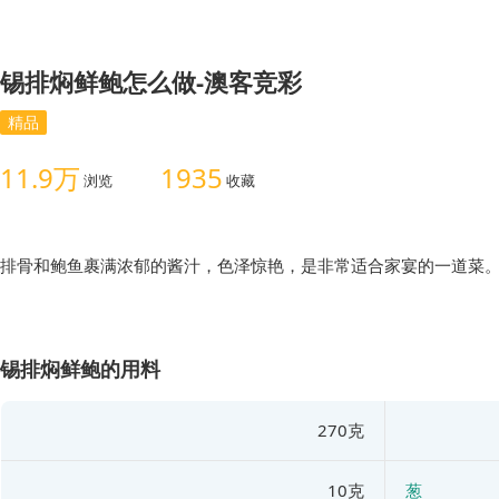
锡排焖鲜鲍怎么做-澳客竞彩
精品
11.9万
1935
浏览
收藏
排骨和鲍鱼裹满浓郁的酱汁，色泽惊艳，是非常适合家宴的一道菜
锡排焖鲜鲍的用料
270克
10克
葱