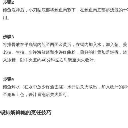
步骤2
鲍鱼洗净后，小刀贴底部将鲍鱼肉割下，在鲍鱼肉底部起浅浅的十
用。
步骤3
将排骨放在平底锅内煎至两面金黄后，在锅内加入水，加入葱、姜
老抽、生抽、少许海鲜酱和少许红曲粉，煎好的排骨加盖焖煮，烧
入冰糖，以中火煮约40分钟左右时调至大火收汁。
步骤4
鲍鱼焯水（在水中放少许酒去腥）水开后关火取出，加入收汁的排
至鲍鱼上色，酱汁冒泡后关火即可。
锡排焖鲜鲍的烹饪技巧