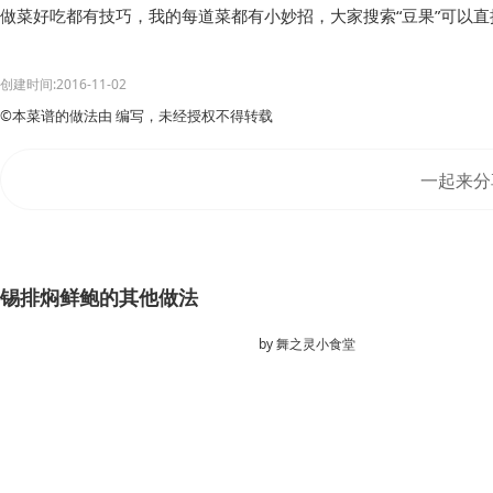
做菜好吃都有技巧，我的每道菜都有小妙招，大家搜索“豆果”可以
创建时间:2016-11-02
©本菜谱的做法由 编写，未经授权不得转载
一起来分
锡排焖鲜鲍的其他做法
by
舞之灵小食堂