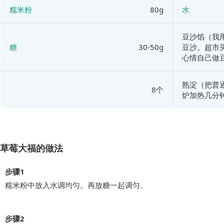
糯米粉
80g
水
豆沙馅（我
糖
30-50g
豆沙。超市
心情自己做
熟淀（把普
8个
炉加热几分
草莓大福的做法
步骤1
糯米粉中放入水调均匀。再放糖一起调匀。
步骤2