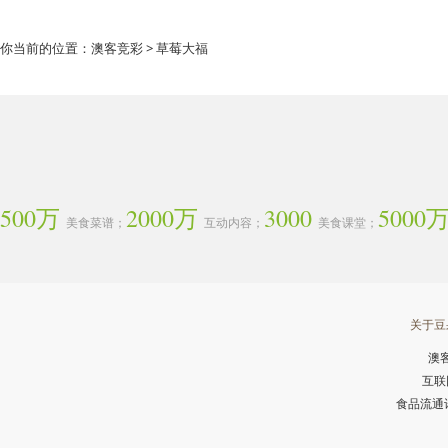
你当前的位置：
澳客竞彩
> 草莓大福
500万
2000万
3000
5000
美食菜谱；
互动内容；
美食课堂；
关于豆
澳
互联
食品流通许可