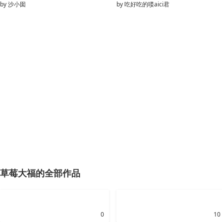
by
沙小囡
by
吃好吃的喽aici君
草莓大福的全部作品
0
10