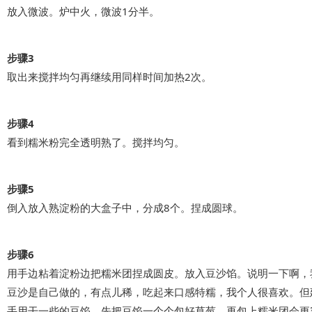
放入微波。炉中火，微波1分半。
步骤3
取出来搅拌均匀再继续用同样时间加热2次。
步骤4
看到糯米粉完全透明熟了。搅拌均匀。
步骤5
倒入放入熟淀粉的大盒子中，分成8个。捏成圆球。
步骤6
用手边粘着淀粉边把糯米团捏成圆皮。放入豆沙馅。说明一下啊，
豆沙是自己做的，有点儿稀，吃起来口感特糯，我个人很喜欢。但
手用干一些的豆馅，先把豆馅一个个包好草莓，再包上糯米团会更