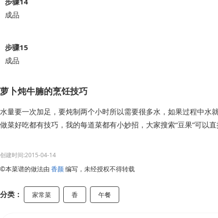
步骤14
成品
步骤15
成品
萝卜炖牛腩的烹饪技巧
水量要一次加足，要炖制两个小时所以需要很多水，如果过程中水
做菜好吃都有技巧，我的每道菜都有小妙招，大家搜索“豆果”可以
创建时间:2015-04-14
©本菜谱的做法由
香颜
编写，未经授权不得转载
分类：
家常菜
香
午餐