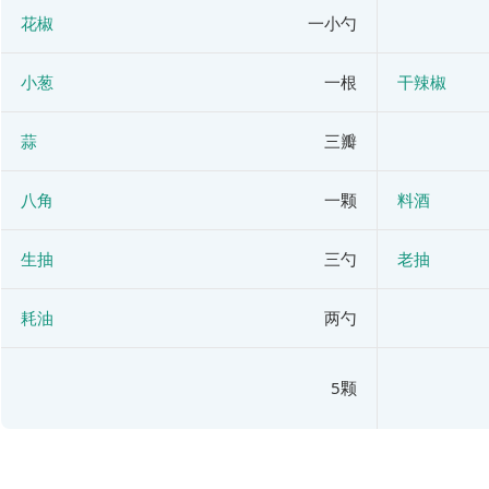
花椒
一小勺
小葱
一根
干辣椒
蒜
三瓣
八角
一颗
料酒
生抽
三勺
老抽
耗油
两勺
5颗