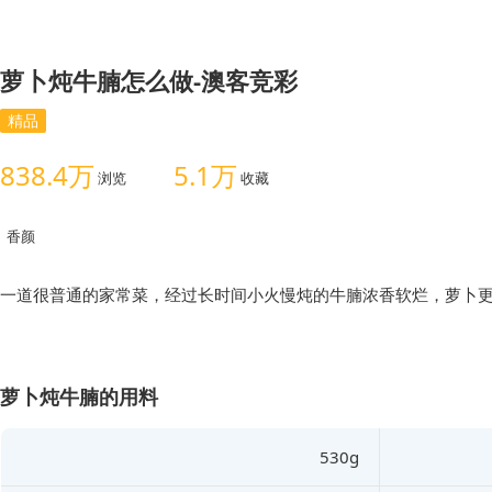
萝卜炖牛腩怎么做-澳客竞彩
精品
838.4万
5.1万
浏览
收藏
香颜
一道很普通的家常菜，经过长时间小火慢炖的牛腩浓香软烂，萝卜更是
萝卜炖牛腩的用料
530g