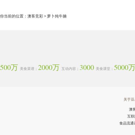
你当前的位置：
澳客竞彩
> 萝卜炖牛腩
500万
2000万
3000
5000
美食菜谱；
互动内容；
美食课堂；
关于豆
澳
互联
食品流通许可