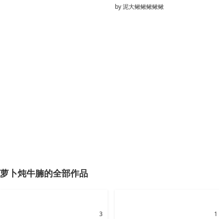
by
泥大鳅鳅鳅鳅鳅
萝卜炖牛腩的全部作品
3
1