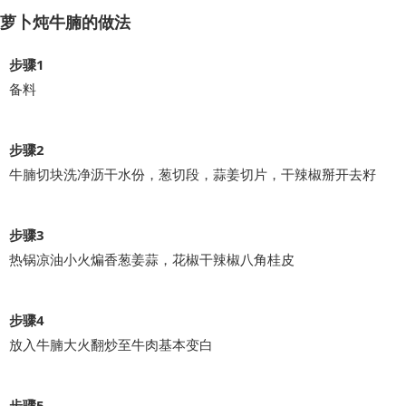
萝卜炖牛腩的做法
步骤1
备料
步骤2
牛腩切块洗净沥干水份，葱切段，蒜姜切片，干辣椒掰开去籽
步骤3
热锅凉油小火煸香葱姜蒜，花椒干辣椒八角桂皮
步骤4
放入牛腩大火翻炒至牛肉基本变白
步骤5