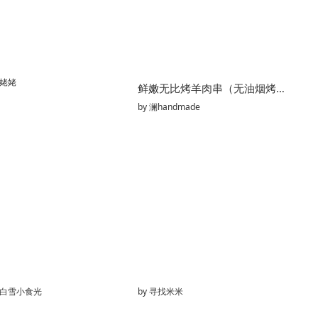
姥姥
鲜嫩无比烤羊肉串（无油烟烤箱版）
by
澜handmade
白雪小食光
by
寻找米米