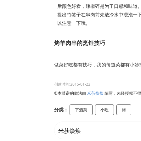
后颜色好看，辣椒碎是为了口感和味道。
提出竹签子在串肉前先放冷水中浸泡一
以注意一下哦。
烤羊肉串的烹饪技巧
做菜好吃都有技巧，我的每道菜都有小妙招
创建时间:2015-01-22
©本菜谱的做法由
米莎焕焕
编写，未经授权不
分类：
下酒菜
小吃
烤
米莎焕焕