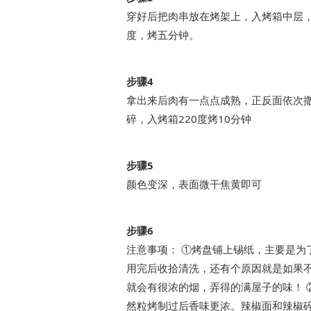
穿好后把肉串放在烤架上，入烤箱中层，
度，烤五分钟。
步骤4
拿出来后肉有一点点成熟，正反面依次
碎，入烤箱220度烤10分钟
步骤5
颜色变深，表面微干焦黄即可
步骤6
注意事项： ①烤盘铺上锡纸，主要是为
用完后收拾清洗，还有个原因就是如果
就会有很浓的烟，弄得的满屋子的味！ 
然粒烤制过后香味更浓。辣椒面和辣椒