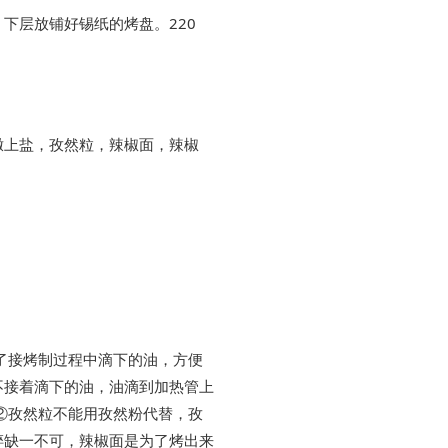
下层放铺好锡纸的烤盘。220
撒上盐，孜然粒，辣椒面，辣椒
了接烤制过程中滴下的油，方便
不接着滴下的油，油滴到加热管上
②孜然粒不能用孜然粉代替，孜
碎缺一不可，辣椒面是为了烤出来