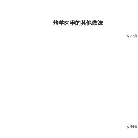
烤羊肉串的其他做法
by
小葵
by
阳春