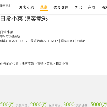
澳客竞彩
澳客竞彩
菜谱
饮食健康
笔记
商城
动
日常小菜-澳客竞彩
日常小菜
平时可以做来吃
创建时间:2011-12-17
|
最后更新:2011-12-17
|
浏览:2481
|
收藏:4
你当前的位置：
澳客竞彩
>
菜谱
>
菜单
> 日常小菜
500万
2000万
3000
5000
美食菜谱；
互动内容；
美食课堂；