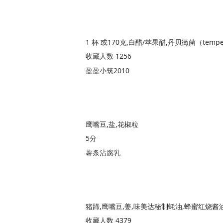
1 杯 或170克,白醋/苹果醋,丹贝黴菌（tempe
收藏人数 1256
盈盈小筑2010
鹰嘴豆,盐,花椒粒
5分
薯条沾腐乳
猪蹄,鹰嘴豆,姜,味美达秘制蚝油,蜂蜜红烧酱油
收藏人数 4379