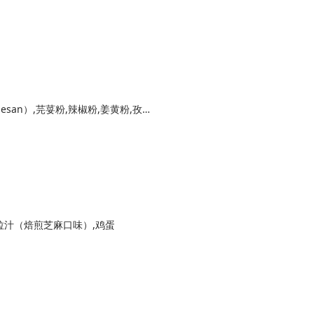
鹰嘴豆（干）,洋葱,番茄,朝天椒,鹰嘴豆粉（besan）,芫荽粉,辣椒粉,姜黄粉,孜然,garam masala 印度五香粉,盐,姜蒜蓉
沙拉汁（焙煎芝麻口味）,鸡蛋