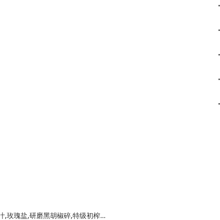
牛油果,鹰嘴豆,雀巢炼奶,沙拉酱,芝麻菜,柠檬汁,玫瑰盐,研磨黑胡椒碎,特级初榨橄榄油