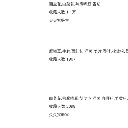
西兰花,白菜花,熟鹰嘴豆,番茄
收藏人数 1.1万
尖尖实验室
鹰嘴豆,牛腩,西红柿,洋葱,姜片,香叶,孜然粉,
收藏人数 1967
白菜花,熟鹰嘴豆,胡萝卜,洋葱,咖喱粉,姜黄粉,
收藏人数 5098
尖尖实验室