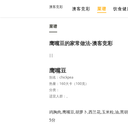
澳客竞彩
澳客竞彩
菜谱
饮食健
菜谱
鹰嘴豆的家常做法-澳客竞彩
||
鹰嘴豆
别名：chickpea
热量：160大卡（100克）
分类：
适宜人群：。
5分