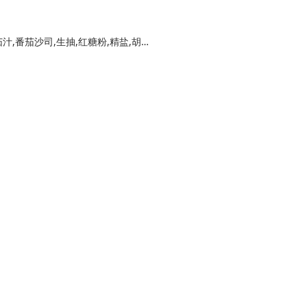
鹰嘴豆,热狗,大番茄,姜末,蒜末,干葱碎,香菜,茄汁,番茄沙司,生抽,红糖粉,精盐,胡椒粉,生粉