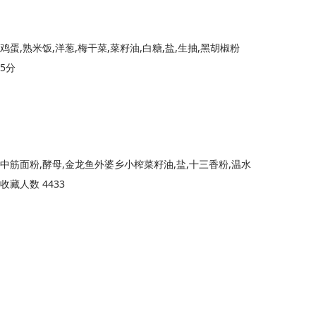
鸡蛋,熟米饭,洋葱,梅干菜,菜籽油,白糖,盐,生抽,黑胡椒粉
5分
中筋面粉,酵母,金龙鱼外婆乡小榨菜籽油,盐,十三香粉,温水
收藏人数 4433