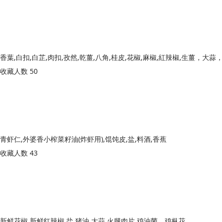
收藏人数 50
青虾仁,外婆香小榨菜籽油(炸虾用),馄饨皮,盐,料酒,香蕉
收藏人数 43
新鲜花椒,新鲜红辣椒,盐,猪油,大蒜,火腿肉片,鸡油菌、鸡枞花