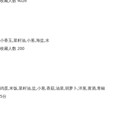
收藏人数 4026
小香玉,菜籽油,小葱,海盐,水
收藏人数 200
鸡蛋,米饭,菜籽油,盐,小葱,香菇,油菜,胡萝卜,洋葱,黄酒,青椒
5分