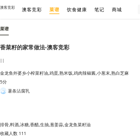
澳客竞彩
澳客竞彩
菜谱
饮食健康
笔记
商城
菜谱
香菜籽的家常做法-澳客竞彩
||
金龙鱼外婆乡小榨菜籽油,鸡蛋,熟米饭,鸡肉辣椒酱,小葱末,熟白芝麻
5分
薯条沾腐乳
排骨,料酒,冰糖,香醋,生抽,葱姜蒜,金龙鱼菜籽油
收藏人数 111