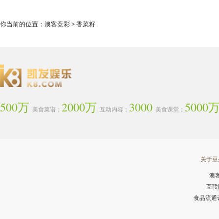
你当前的位置：
澳客竞彩
> 香菜籽
500万
2000万
3000
5000
美食菜谱；
互动内容；
美食课堂；
关于豆
澳
互联
食品流通许可