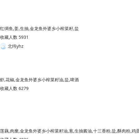
红绸鱼,姜,生抽,金龙鱼外婆乡小榨菜籽,盐
收藏人数 5931
北纬yhz
虾,花椒,金龙鱼外婆乡小榨菜籽油,盐,啤酒
收藏人数 6279
莲藕,肉糜,金龙鱼外婆乡小榨菜籽油,葱,生抽酱油,十三香粉,盐,酥肉粉,鸡