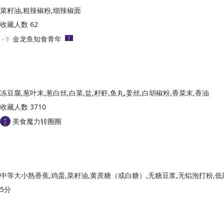
菜籽油,粗辣椒粉,细辣椒面
收藏人数 62
金龙鱼知食青年
冻豆腐,葱叶末,葱白丝,白菜,盐,籽虾,鱼丸,姜丝,白胡椒粉,香菜末,香油
收藏人数 3710
美食魔力转圈圈
中等大小熟香蕉,鸡蛋,菜籽油,黄蔗糖（或白糖）,无糖豆浆,无铝泡打粉,
5分