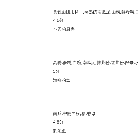
4.6分
小圆的厨房
高粉,低粉,白糖,南瓜泥,抹茶粉,红曲粉,酵母,
5分
海燕的窝
南瓜,中筋面粉,糖,酵母
4.8分
刺泡鱼