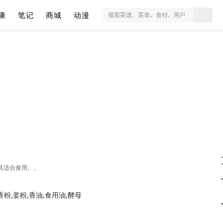
康
笔记
商城
动漫
其适合食用。。
香粉,姜粉,香油,食用油,酵母