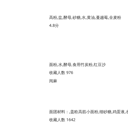
高粉,盐,酵母,砂糖,水,黄油,蔓越莓,全麦粉
4.8分
面粉,水,酵母,食用竹炭粉,红豆沙
收藏人数 976
阅麻
收藏人数 1642