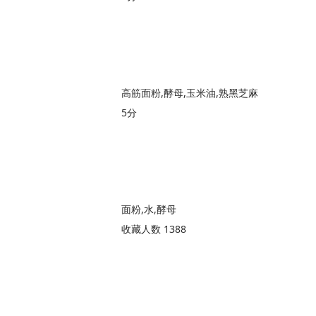
高筋面粉,酵母,玉米油,熟黑芝麻
5分
面粉,水,酵母
收藏人数 1388