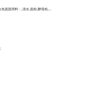
黄色面团用料：,蒸熟的南瓜泥,面粉,酵母粉,白色面团用料：,清水,面粉,酵母粉,黑色面团用料：,可可粉,面粉,清水,酵母粉,绿色面团用料：,青菜汁,面粉,酵母粉
水