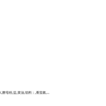
面团材料：,盖欧高筋小面粉,细砂糖,鸡蛋液,水,酵母粉,盐,黄油,馅料：,番茄酱,旺旺火腿肠,沙拉酱,玉米粒,荷兰豆,马苏里拉奶酪