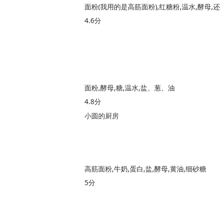
面粉(我用的是高筋面粉),红糖粉,温水,酵母
4.6分
面粉,酵母,糖,温水,盐、葱、油
4.8分
小圆的厨房
高筋面粉,牛奶,蛋白,盐,酵母,黄油,细砂糖
5分