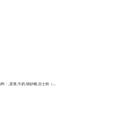
高筋面粉,香蕉泥,牛奶,黄油,细砂糖 盐,酵母,馅料：,蛋黄,牛奶,细砂糖,吉士粉（可不加）,玉米淀粉