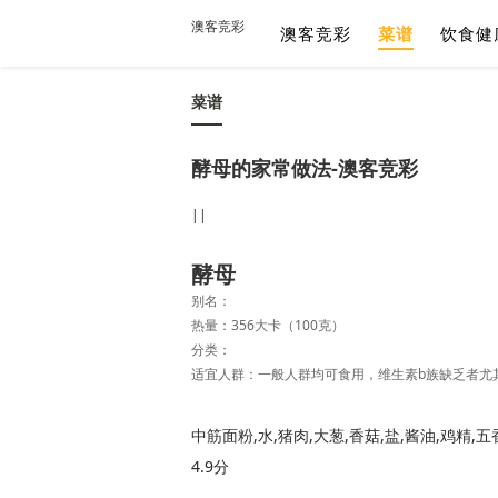
澳客竞彩
澳客竞彩
菜谱
饮食健
菜谱
酵母的家常做法-澳客竞彩
||
酵母
别名：
热量：356大卡（100克）
分类：
适宜人群：一般人群均可食用，维生素b族缺乏者尤
中筋面粉,水,猪肉,大葱,香菇,盐,酱油,鸡精,五
4.9分