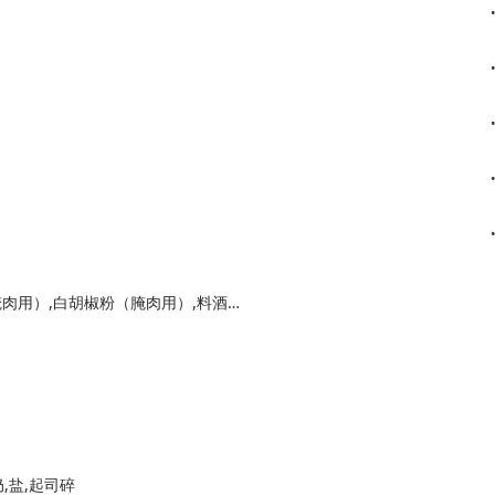
五花肉,前腿肉,红烧酱油（腌肉用）,姜片（腌肉用）,白胡椒粉（腌肉用）,料酒（腌肉用）,花椒（腌肉用）,红烧酱油（炖肉用）,料酒（炖肉用）,冰糖（炖肉用）,八角（炖肉用）,桂皮（炖肉用）,丁香（炖肉用）,草果（炖肉用）,小茴香（炖肉用）,干橘皮（炖肉用）,三奈（炖肉用）,香叶（炖肉用）,盐（炖肉用）,普通中筋面粉,温水,酵母
奶,盐,起司碎