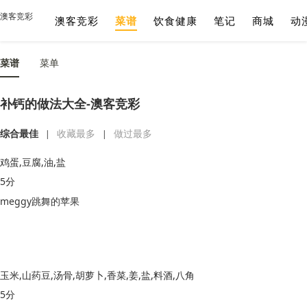
澳客竞彩
澳客竞彩
菜谱
饮食健康
笔记
商城
动
菜谱
菜单
补钙的做法大全-澳客竞彩
综合最佳
收藏最多
做过最多
|
|
鸡蛋,豆腐,油,盐
5分
meggy跳舞的苹果
玉米,山药豆,汤骨,胡萝卜,香菜,姜,盐,料酒,八角
5分