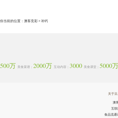
你当前的位置：
澳客竞彩
> 补钙
500万
2000万
3000
5000
美食菜谱；
互动内容；
美食课堂；
关于豆
澳
互联
食品流通许可