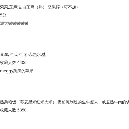
紫菜,芝麻油,白芝麻（熟）,坚果碎（可不加）
5分
泥大鳅鳅鳅鳅鳅
豆腐,丝瓜,油,葱花,热水,盐
收藏人数 4406
meggy跳舞的苹果
收藏人数 5350