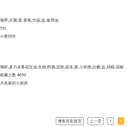
海带,豆腐,姜,香葱,大蒜,盐,食用油
5分
小菁同学
海虾,多力浓香花生油,生抽,料酒,淀粉,蒜末,姜,小米辣,白糖,盐,鸡精,花椒
收藏人数 4650
月色家的小厨房
澳客竞彩首页
上一页
1
2