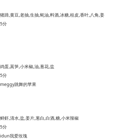
猪蹄,黄豆,老抽,生抽,蚝油,料酒,冰糖,桂皮,香叶,八角,姜
5分
鸡蛋,莴笋,小米椒,油,葱花,盐
5分
meggy跳舞的苹果
鲜虾,清水,盐,姜片,葱白,白酒,糖,小米辣椒
5分
idun我爱玫瑰