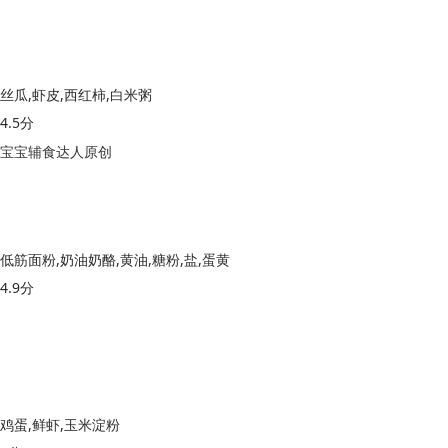
丝瓜,虾皮,西红柿,白米粥
4.5分
宝宝辅食达人原创
低筋面粉,奶油奶酪,黄油,糖粉,盐,蛋黄
4.9分
鸡蛋,鲜虾,玉米淀粉