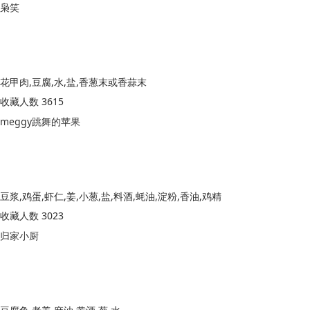
枭笑
花甲肉,豆腐,水,盐,香葱末或香蒜末
收藏人数 3615
meggy跳舞的苹果
豆浆,鸡蛋,虾仁,姜,小葱,盐,料酒,蚝油,淀粉,香油,鸡精
收藏人数 3023
归家小厨