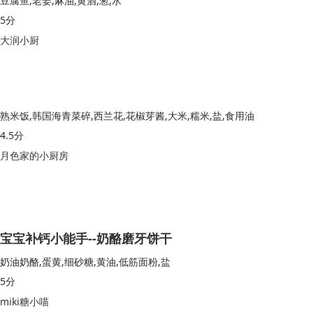
豆腐鱼,老姜,麻油,黄酒,葱,水
5分
大润小厨
熟米饭,韩国海青菜碎,西兰花,花椒芽酱,大米,糯米,盐,食用油
4.5分
月色家的小厨房
宝宝补钙小能手--奶酪磨牙饼干
奶油奶酪,蛋黄,细砂糖,黄油,低筋面粉,盐
5分
miki糖小喵