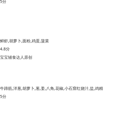
5分
鲜虾,胡萝卜,面粉,鸡蛋,菠菜
4.8分
宝宝辅食达人原创
牛蹄筋,洋葱,胡萝卜,葱,姜,八角,花椒,小石窟红烧汁,盐,鸡精
5分