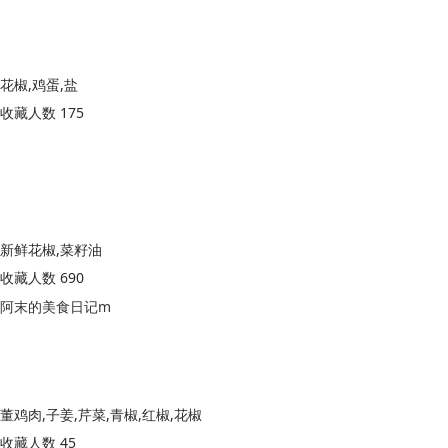
花椒,鸡蛋,盐
收藏人数 175
新鲜花椒,菜籽油
收藏人数 690
阿末的美食日记m
董鸡肉,子姜,芹菜,青椒,红椒,花椒
收藏人数 45