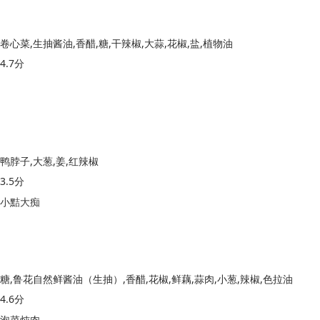
卷心菜,生抽酱油,香醋,糖,干辣椒,大蒜,花椒,盐,植物油
4.7分
鸭脖子,大葱,姜,红辣椒
3.5分
小黠大痴
糖,鲁花自然鲜酱油（生抽）,香醋,花椒,鲜藕,蒜肉,小葱,辣椒,色拉油
4.6分
泡菜炖肉