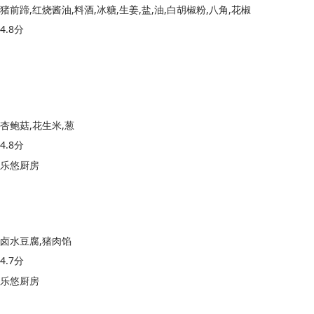
猪前蹄,红烧酱油,料酒,冰糖,生姜,盐,油,白胡椒粉,八角,花椒
4.8分
杏鲍菇,花生米,葱
4.8分
乐悠厨房
卤水豆腐,猪肉馅
4.7分
乐悠厨房