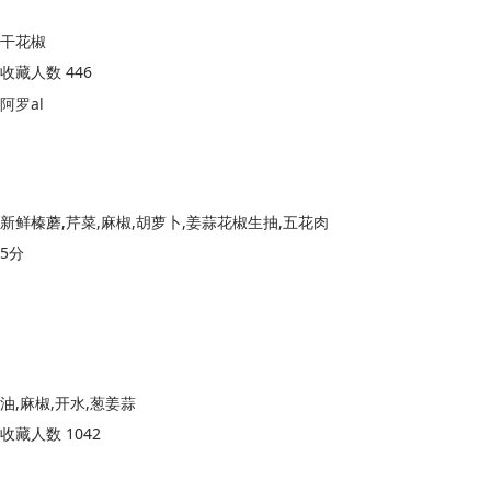
干花椒
收藏人数 446
阿罗al
新鲜榛蘑,芹菜,麻椒,胡萝卜,姜蒜花椒生抽,五花肉
5分
油,麻椒,开水,葱姜蒜
收藏人数 1042