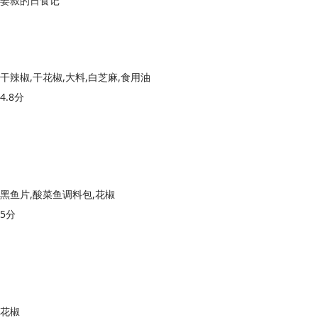
姜叔的日食记
干辣椒,干花椒,大料,白芝麻,食用油
4.8分
黑鱼片,酸菜鱼调料包,花椒
5分
花椒