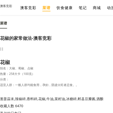
澳客竞彩
澳客竞彩
菜谱
饮食健康
笔记
商城
动
菜谱
花椒的家常做法-澳客竞彩
||
花椒
别名：大椒、蜀椒、点椒
热量：258大卡（100克）
分类：
适宜人群：一般人群均能食用，孕妇，阴虚火旺者忌食。。
葱姜蒜末,辣椒碎,香料碎,花椒,牛油,菜籽油,冰糖碎,郫县豆瓣酱,酒酿
收藏人数 6470