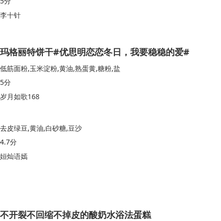
5分
李十针
玛格丽特饼干#优思明恋恋冬日，我要稳稳的爱#
低筋面粉,玉米淀粉,黄油,熟蛋黄,糖粉,盐
5分
岁月如歌168
去皮绿豆,黄油,白砂糖,豆沙
4.7分
姮灿语嫣
不开裂不回缩不掉皮的酸奶水浴法蛋糕