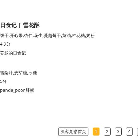
日食记 | 雪花酥
饼干,开心果,杏仁,花生,蔓越莓干,黄油,棉花糖,奶粉
4.9分
姜叔的日食记
雪梨汁,麦芽糖,冰糖
5分
panda_poon胖熊
澳客竞彩首页
1
2
3
4