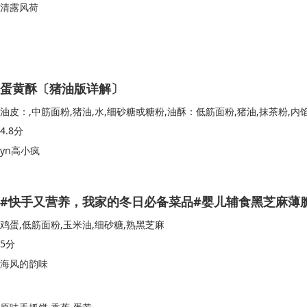
清露风荷
蛋黄酥〔猪油版详解〕
4.8分
yn高小疯
鸡蛋,低筋面粉,玉米油,细砂糖,熟黑芝麻
5分
海风的韵味