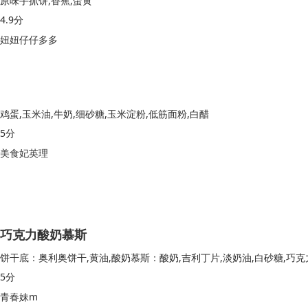
原味手抓饼,香蕉,蛋黄
4.9分
妞妞仔仔多多
鸡蛋,玉米油,牛奶,细砂糖,玉米淀粉,低筋面粉,白醋
5分
美食妃英理
巧克力酸奶慕斯
5分
青春妹m