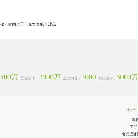
你当前的位置：
澳客竞彩
> 甜品
500万
2000万
3000
5000
美食菜谱；
互动内容；
美食课堂；
关于豆
澳
互联
食品流通许可