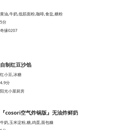
黄油,牛奶,低筋面粉,咖啡,食盐,糖粉
5分
奇缘0207
自制红豆沙馅
红小豆,冰糖
4.9分
阳光小屋厨房
『cosori空气炸锅版』无油炸鲜奶
牛奶,玉米淀粉,糖,鸡蛋,面包糠