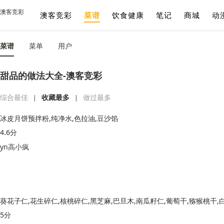
澳客竞彩
澳客竞彩
菜谱
饮食健康
笔记
商城
动
菜谱
菜单
用户
甜品的做法大全-澳客竞彩
综合最佳
收藏最多
做过最多
|
|
冰皮月饼预拌粉,纯净水,色拉油,豆沙馅
4.6分
yn高小疯
5分