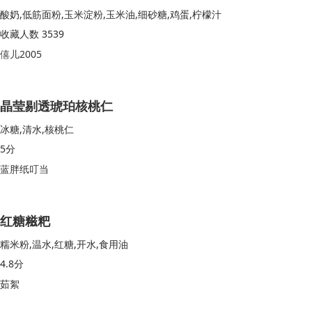
酸奶,低筋面粉,玉米淀粉,玉米油,细砂糖,鸡蛋,柠檬汁
收藏人数 3539
僖儿2005
晶莹剔透琥珀核桃仁
冰糖,清水,核桃仁
5分
蓝胖纸叮当
红糖糍粑
糯米粉,温水,红糖,开水,食用油
4.8分
茹絮