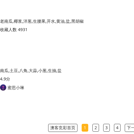
老南瓜,椰浆,洋葱,生腰果,开水,黄油,盐,黑胡椒
收藏人数 4931
南瓜,土豆,八角,大蒜,小葱,生抽,盐
4.9分
蜜思小琳
澳客竞彩首页
1
2
3
4
下