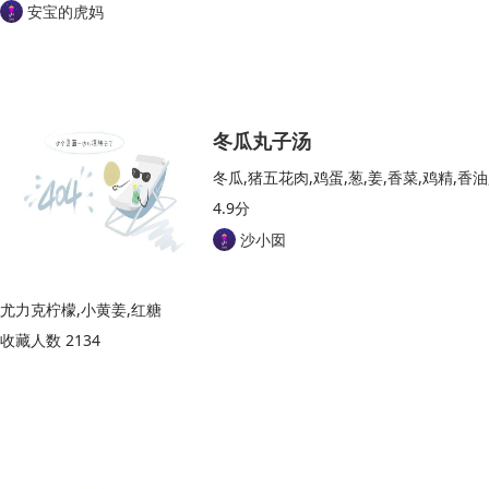
安宝的虎妈
冬瓜丸子汤
冬瓜,猪五花肉,鸡蛋,葱,姜,香菜,鸡精,香
4.9分
沙小囡
尤力克柠檬,小黄姜,红糖
收藏人数 2134