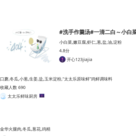
#洗手作羹汤#一清二白～小白
小白菜,嫩豆腐,虾仁,葱,盐,油,淀粉
4.8分
开心123jiajia
口蘑,冬瓜,小葱,生姜,盐,玉米淀粉,“太太乐原味鲜”鸡鲜调味料
收藏人数 690
太太乐鲜味厨房
金华火腿肉,冬瓜,葱花,鸡精