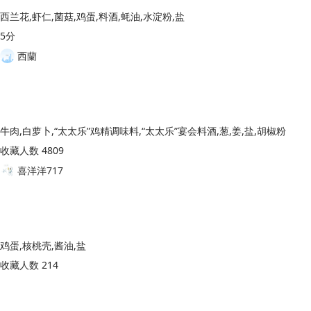
西兰花,虾仁,菌菇,鸡蛋,料酒,蚝油,水淀粉,盐
5分
西蘭
牛肉,白萝卜,“太太乐”鸡精调味料,“太太乐”宴会料酒,葱,姜,盐,胡椒粉
收藏人数 4809
喜洋洋717
鸡蛋,核桃壳,酱油,盐
收藏人数 214