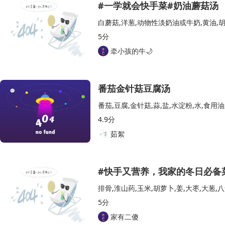
#一学就会快手菜#奶油蘑菇汤
白蘑菇,洋葱,动物性淡奶油或牛奶,黄油,胡
5分
牵小孩的牛🌙
番茄金针菇豆腐汤
番茄,豆腐,金针菇,蒜,盐,水淀粉,水,食用油
4.9分
茹絮
#快手又营养，我家的冬日必备
排骨,淮山药,玉米,胡萝卜,姜,大枣,大葱,八
5分
家有二傻