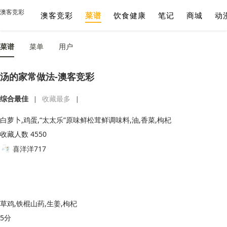
澳客竞彩
澳客竞彩
菜谱
饮食健康
笔记
商城
动
菜谱
菜单
用户
汤的家常做法-澳客竞彩
综合最佳
收藏最多
|
|
白萝卜,鸡蛋,“太太乐”原味鲜松茸鲜调味料,油,香菜,枸杞
收藏人数 4550
喜洋洋717
草鸡,铁棍山药,生姜,枸杞
5分