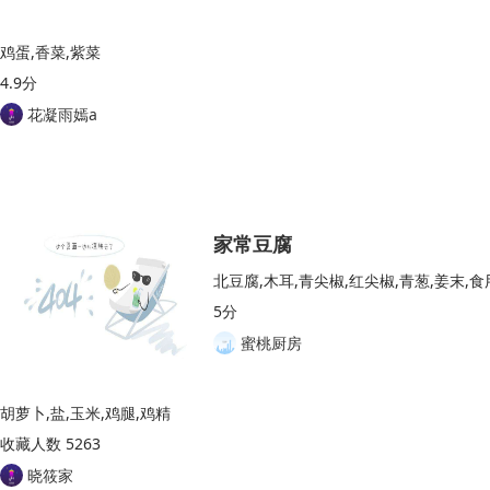
鸡蛋,香菜,紫菜
4.9分
花凝雨嫣a
家常豆腐
北豆腐,木耳,青尖椒,红尖椒,青葱,姜末,食
5分
蜜桃厨房
胡萝卜,盐,玉米,鸡腿,鸡精
收藏人数 5263
晓筱家