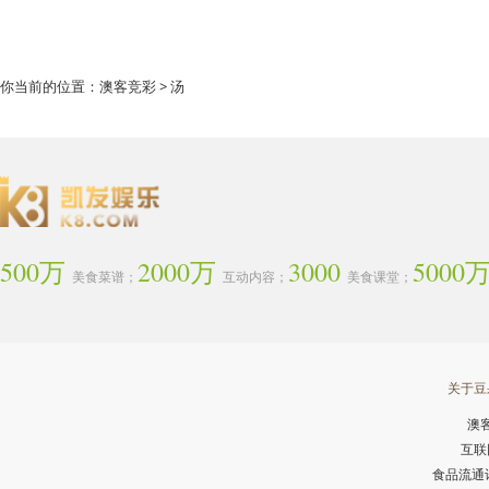
你当前的位置：
澳客竞彩
> 汤
500万
2000万
3000
5000
美食菜谱；
互动内容；
美食课堂；
关于豆
澳
互联
食品流通许可