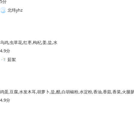
5分
北纬yhz
乌鸡,虫草花,红枣,枸杞,姜,盐,水
4.9分
茹絮
鸡蛋,豆腐,水发木耳,胡萝卜,盐,醋,白胡椒粉,水淀粉,香油,香菇,香菜,火腿
4.9分