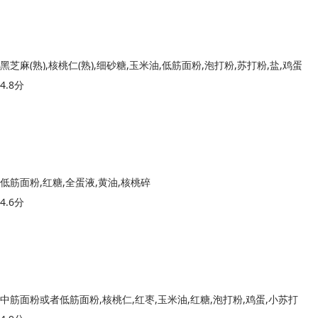
黑芝麻(熟),核桃仁(熟),细砂糖,玉米油,低筋面粉,泡打粉,苏打粉,盐,鸡蛋
4.8分
低筋面粉,红糖,全蛋液,黄油,核桃碎
4.6分
中筋面粉或者低筋面粉,核桃仁,红枣,玉米油,红糖,泡打粉,鸡蛋,小苏打