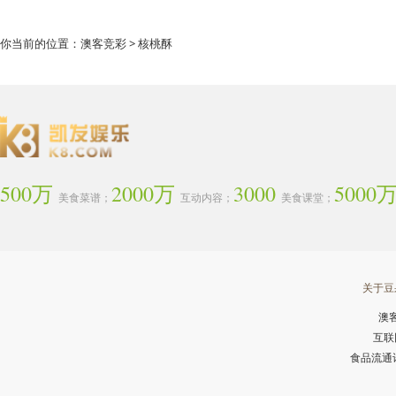
你当前的位置：
澳客竞彩
> 核桃酥
500万
2000万
3000
5000
美食菜谱；
互动内容；
美食课堂；
关于豆
澳
互联
食品流通许可