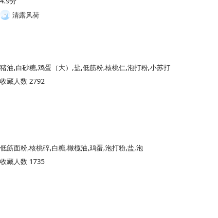
4.9分
清露风荷
猪油,白砂糖,鸡蛋（大）,盐,低筋粉,核桃仁,泡打粉,小苏打
收藏人数 2792
低筋面粉,核桃碎,白糖,橄榄油,鸡蛋,泡打粉,盐,泡
收藏人数 1735