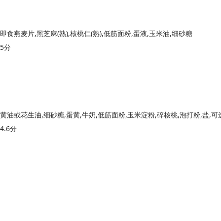
即食燕麦片,黑芝麻(熟),核桃仁(熟),低筋面粉,蛋液,玉米油,细砂糖
5分
4.6分