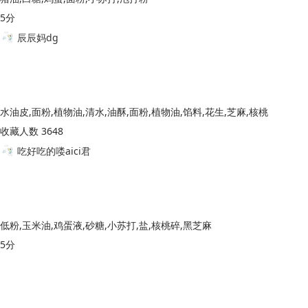
5分
辰辰妈dg
水油皮,面粉,植物油,清水,油酥,面粉,植物油,馅料,花生,芝麻,核桃
收藏人数 3648
吃好吃的喽aici君
低粉,玉米油,鸡蛋液,砂糖,小苏打,盐,核桃碎,黑芝麻
5分