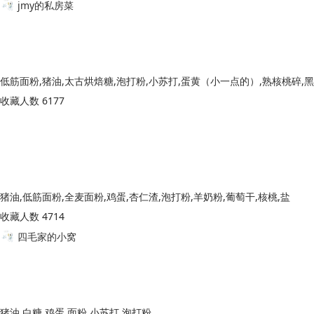
jmy的私房菜
低筋面粉,猪油,太古烘焙糖,泡打粉,小苏打,蛋黄（小一点的）,熟核桃碎,
收藏人数 6177
猪油,低筋面粉,全麦面粉,鸡蛋,杏仁渣,泡打粉,羊奶粉,葡萄干,核桃,盐
收藏人数 4714
四毛家的小窝
猪油,白糖,鸡蛋,面粉,小苏打,泡打粉