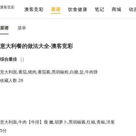
澳客竞彩
澳客竞彩
菜谱
饮食健康
笔记
商城
动
菜谱
菜单
意大利餐的做法大全-澳客竞彩
综合最佳
||
意大利面,番茄,猪肉,番茄酱,黑胡椒粉,白糖,盐,牛肉饼
收藏人数 29
意大利面,牛肉【牛排】瘦 嫩,胡萝卜,黑胡椒酱,红椒,青椒,洋葱
5分