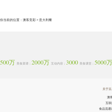
你当前的位置：
澳客竞彩
> 意大利餐
500万
2000万
3000
5000
美食菜谱；
互动内容；
美食课堂；
关于豆
澳
互联
食品流通许可