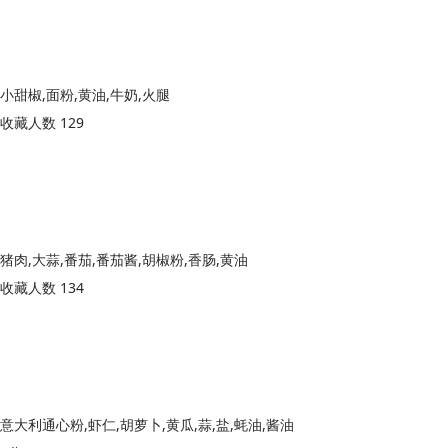
小甜椒,面粉,黄油,牛奶,火腿
收藏人数 129
猪肉,大蒜,番茄,番茄酱,胡椒粉,香肠,黄油
收藏人数 134
意大利通心粉,虾仁,胡萝卜,黄瓜,蒜,盐,蚝油,酱油