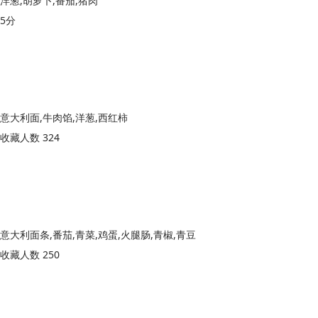
洋葱,胡萝卜,番茄,猪肉
5分
意大利面,牛肉馅,洋葱,西红柿
收藏人数 324
意大利面条,番茄,青菜,鸡蛋,火腿肠,青椒,青豆
收藏人数 250