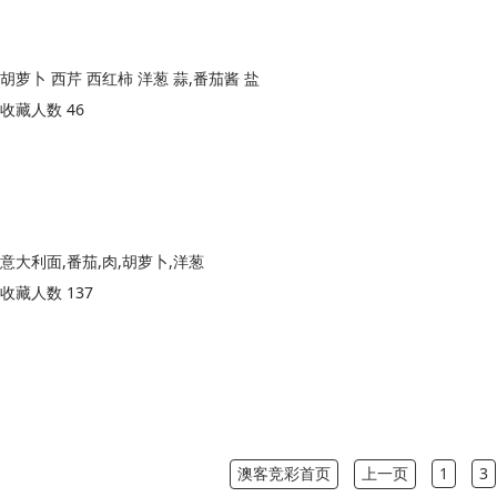
胡萝卜 西芹 西红柿 洋葱 蒜,番茄酱 盐
收藏人数 46
意大利面,番茄,肉,胡萝卜,洋葱
收藏人数 137
澳客竞彩首页
上一页
1
3