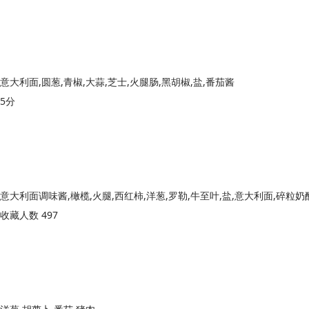
意大利面,圆葱,青椒,大蒜,芝士,火腿肠,黑胡椒,盐,番茄酱
5分
意大利面调味酱,橄榄,火腿,西红柿,洋葱,罗勒,牛至叶,盐,意大利面,碎粒奶
收藏人数 497