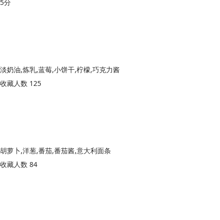
5分
淡奶油,炼乳,蓝莓,小饼干,柠檬,巧克力酱
收藏人数 125
胡萝卜,洋葱,番茄,番茄酱,意大利面条
收藏人数 84