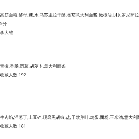
高筋面粉,酵母,糖,水,马苏里拉干酪,番茄意大利面酱,橄榄油,贝贝罗尼萨拉
5分
李大维
青椒,香肠,圆葱,胡萝卜,意大利面条
收藏人数 192
收藏人数 181