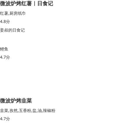
微波炉烤红薯｜日食记
红薯,厨房纸巾
4.8分
姜叔的日食记
鲤鱼
4.7分
微波炉烤韭菜
韭菜,孜然,五香粉,盐,油,辣椒粉
4.7分