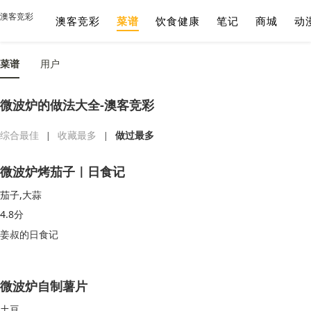
澳客竞彩
澳客竞彩
菜谱
饮食健康
笔记
商城
动
菜谱
用户
微波炉的做法大全-澳客竞彩
综合最佳
收藏最多
做过最多
|
|
微波炉烤茄子｜日食记
茄子,大蒜
4.8分
姜叔的日食记
微波炉自制薯片
土豆