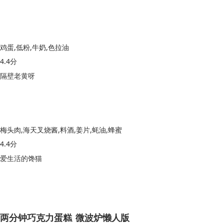
鸡蛋,低粉,牛奶,色拉油
4.4分
隔壁老黄呀
梅头肉,海天叉烧酱,料酒,姜片,蚝油,蜂蜜
4.4分
爱生活的馋猫
两分钟巧克力蛋糕_微波炉懒人版