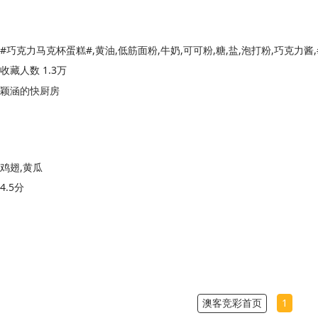
收藏人数 1.3万
颖涵的快厨房
鸡翅,黄瓜
4.5分
澳客竞彩首页
1