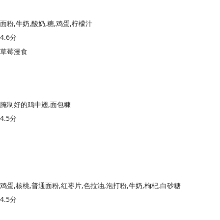
面粉,牛奶,酸奶,糖,鸡蛋,柠檬汁
4.6分
草莓漫食
腌制好的鸡中翅,面包糠
4.5分
鸡蛋,核桃,普通面粉,红枣片,色拉油,泡打粉,牛奶,枸杞,白砂糖
4.5分