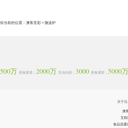
你当前的位置：
澳客竞彩
> 微波炉
500万
2000万
3000
5000
美食菜谱；
互动内容；
美食课堂；
关于豆
澳
互联
食品流通许可