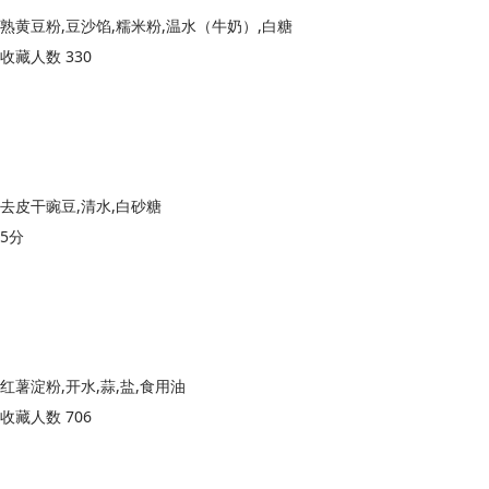
熟黄豆粉,豆沙馅,糯米粉,温水（牛奶）,白糖
收藏人数 330
去皮干豌豆,清水,白砂糖
5分
红薯淀粉,开水,蒜,盐,食用油
收藏人数 706