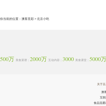
你当前的位置：
澳客竞彩
> 北京小吃
500万
2000万
3000
5000
美食菜谱；
互动内容；
美食课堂；
关于豆
澳
互联
食品流通许可