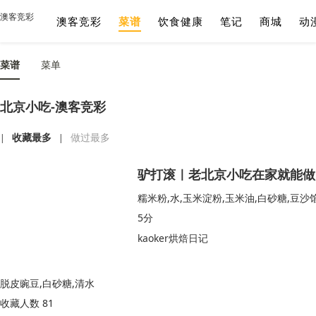
澳客竞彩
澳客竞彩
菜谱
饮食健康
笔记
商城
动
菜谱
菜单
北京小吃-澳客竞彩
收藏最多
做过最多
|
|
驴打滚｜老北京小吃在家就能做
糯米粉,水,玉米淀粉,玉米油,白砂糖,豆沙
5分
kaoker烘焙日记
脱皮豌豆,白砂糖,清水
收藏人数 81