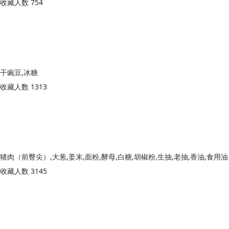
收藏人数 754
干豌豆,冰糖
收藏人数 1313
猪肉（前臀尖）,大葱,姜末,面粉,酵母,白糖,胡椒粉,生抽,老抽,香油,食用油
收藏人数 3145