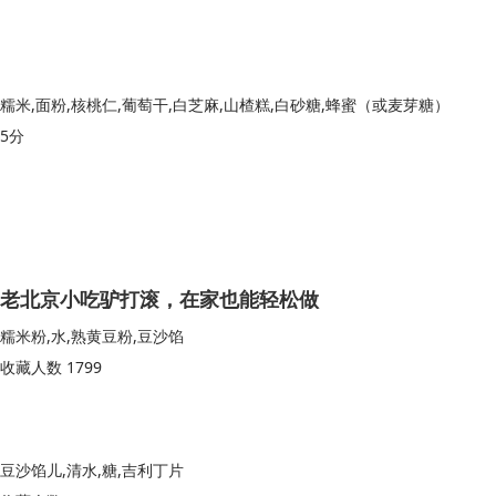
糯米,面粉,核桃仁,葡萄干,白芝麻,山楂糕,白砂糖,蜂蜜（或麦芽糖）
5分
老北京小吃驴打滚，在家也能轻松做
糯米粉,水,熟黄豆粉,豆沙馅
收藏人数 1799
豆沙馅儿,清水,糖,吉利丁片