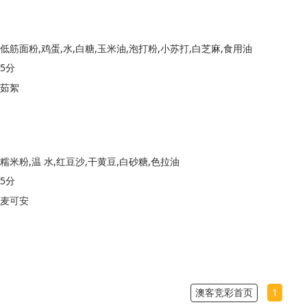
低筋面粉,鸡蛋,水,白糖,玉米油,泡打粉,小苏打,白芝麻,食用油
5分
茹絮
糯米粉,温 水,红豆沙,干黄豆,白砂糖,色拉油
5分
麦可安
澳客竞彩首页
1