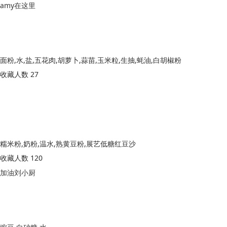
amy在这里
面粉,水,盐,五花肉,胡萝卜,蒜苗,玉米粒,生抽,蚝油,白胡椒粉
收藏人数 27
糯米粉,奶粉,温水,熟黄豆粉,展艺低糖红豆沙
收藏人数 120
加油刘小厨