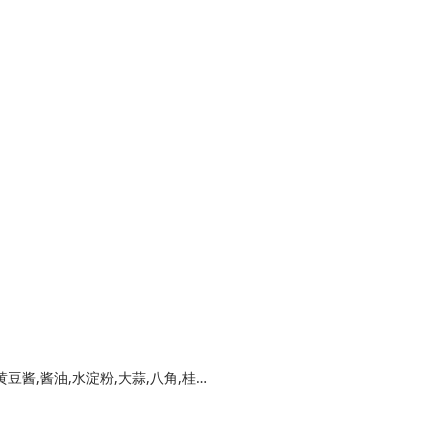
主料：,肥肠,猪肝,口蘑,香菇,辅料：,料酒,盐,黄豆酱,酱油,水淀粉,大蒜,八角,桂皮,小茴香,葱,土豆淀粉