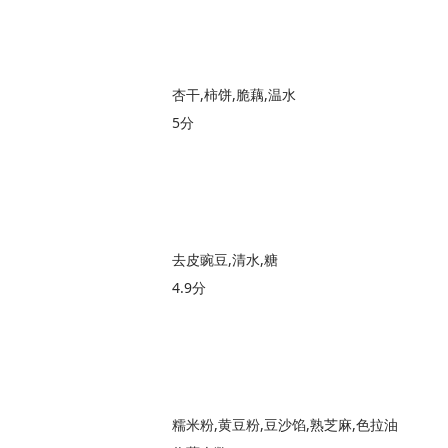
杏干,柿饼,脆藕,温水
5分
去皮豌豆,清水,糖
4.9分
糯米粉,黄豆粉,豆沙馅,熟芝麻,色拉油