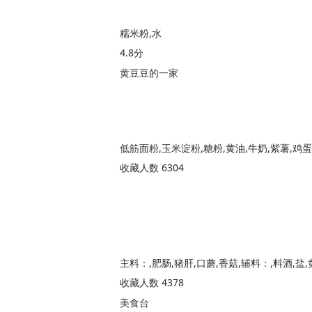
糯米粉,水
4.8分
黄豆豆的一家
低筋面粉,玉米淀粉,糖粉,黄油,牛奶,紫薯,鸡蛋
收藏人数 6304
收藏人数 4378
美食台