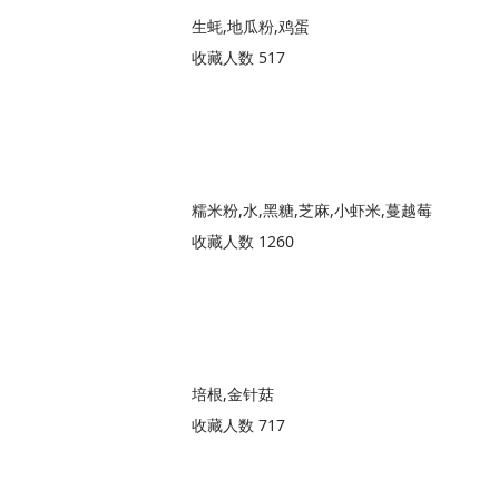
生蚝,地瓜粉,鸡蛋
收藏人数 517
糯米粉,水,黑糖,芝麻,小虾米,蔓越莓
收藏人数 1260
培根,金针菇
收藏人数 717