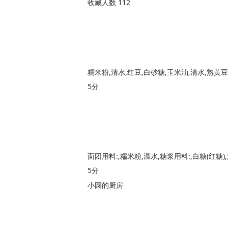
收藏人数 112
糯米粉,清水,红豆,白砂糖,玉米油,清水,熟黄
5分
面团用料:,糯米粉,温水,糖浆用料:,白糖(红糖)
5分
小圆的厨房