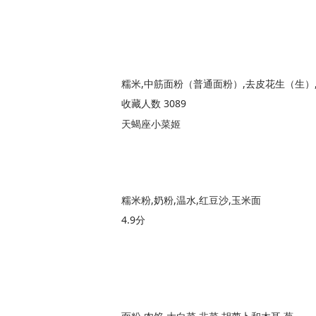
糯米,中筋面粉（普通面粉）,去皮花生（生）
收藏人数 3089
天蝎座小菜姬
糯米粉,奶粉,温水,红豆沙,玉米面
4.9分