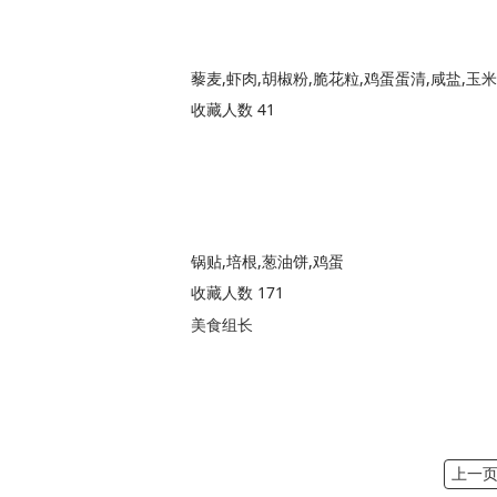
藜麦,虾肉,胡椒粉,脆花粒,鸡蛋蛋清,咸盐,玉
收藏人数 41
锅贴,培根,葱油饼,鸡蛋
收藏人数 171
美食组长
上一