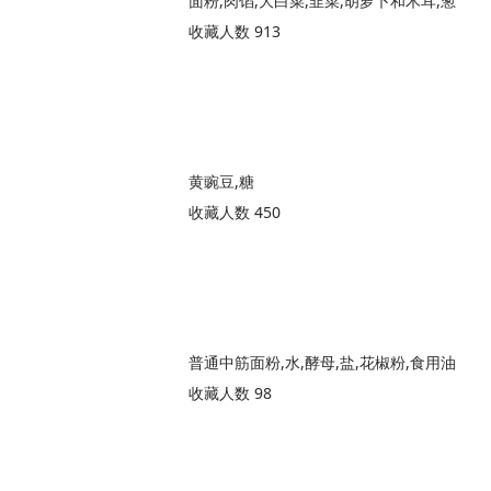
面粉,肉馅,大白菜,韭菜,胡萝卜和木耳,葱
收藏人数 913
黄豌豆,糖
收藏人数 450
普通中筋面粉,水,酵母,盐,花椒粉,食用油
收藏人数 98