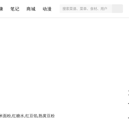
康
笔记
商城
动漫
米面粉,红糖水,红豆馅,熟黄豆粉