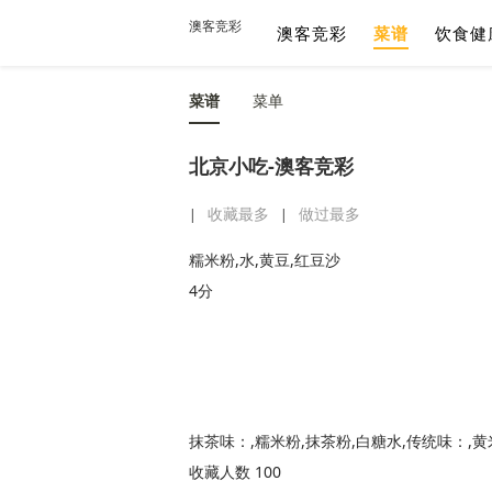
澳客竞彩
澳客竞彩
菜谱
饮食健
菜谱
菜单
北京小吃-澳客竞彩
收藏最多
做过最多
|
|
糯米粉,水,黄豆,红豆沙
4分
抹茶味：,糯米粉,抹茶粉,白糖水,传统味：,黄
收藏人数 100