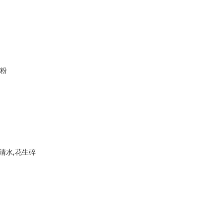
豆粉
,清水,花生碎