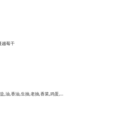
蔓越莓干
西红柿,金针菇,黑木耳,火腿肠,内脂豆腐,葱花,盐,油,香油,生抽,老抽,香菜,鸡蛋,鸡精,胡椒粉