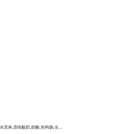
花生酱一瓶,纯净水浸泡吞拿金枪鱼罐头,香草冰淇淋,原味酸奶,奶酪,热狗肠,全麦面包,梳打饼干,煮蛋,香蕉,苹果,西柚,葡萄,扁豆,西兰花,菜花,肉片（什么肉都可以最好是猪或者鸡）,黑咖啡或茶（绿茶类的吧）