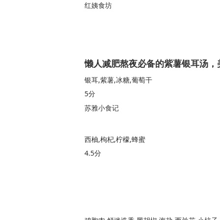
红姨食坊
懒人减肥熬夜必备的紫薯银耳汤，
银耳,紫薯,冰糖,葡萄干
5分
苏雅小食记
西柚,枸杞,柠檬,蜂蜜
4.5分