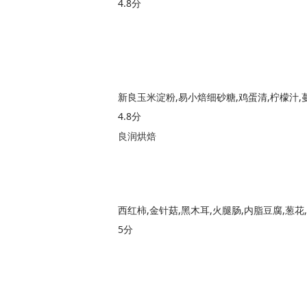
4.8分
新良玉米淀粉,易小焙细砂糖,鸡蛋清,柠檬汁,
4.8分
良润烘焙
5分