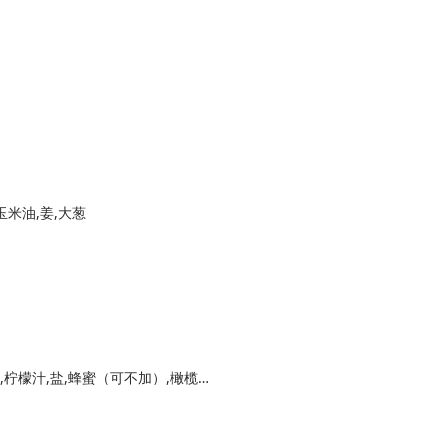
玉米油,姜,大葱
鸡胸肉,西蓝花,蒜末,黑胡椒粉,蚝油,淀粉,生抽,柠檬汁,盐,蜂蜜（可不加）,橄榄油,黑胡椒酱