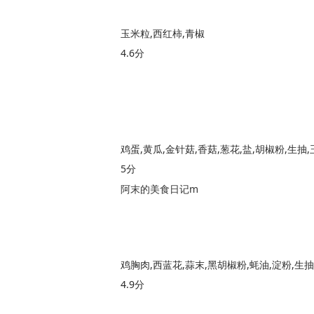
玉米粒,西红柿,青椒
4.6分
鸡蛋,黄瓜,金针菇,香菇,葱花,盐,胡椒粉,生抽,
5分
阿末的美食日记m
4.9分