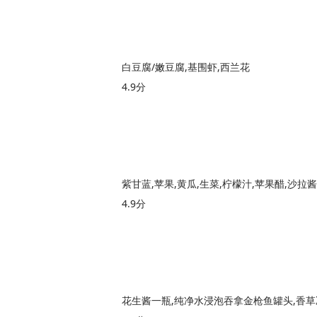
白豆腐/嫩豆腐,基围虾,西兰花
4.9分
紫甘蓝,苹果,黄瓜,生菜,柠檬汁,苹果醋,沙拉酱
4.9分