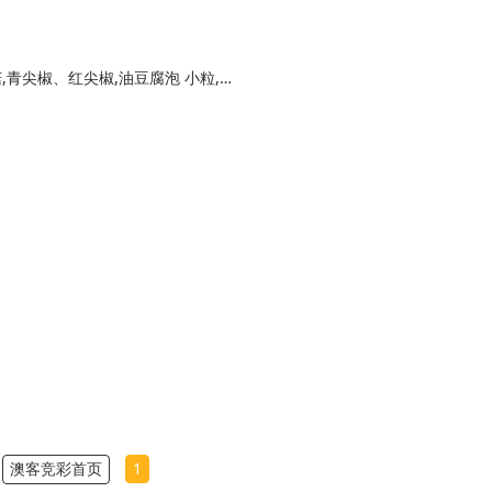
【主要食材】：,杏鲍菇,蘑菇（口蘑）,海鲜菇,青尖椒、红尖椒,油豆腐泡 小粒,【配料及调味】：,干辣椒,花椒,独头蒜,玉米油,料酒,生抽,蚝油,盐,白砂糖,沸水,小香葱
澳客竞彩首页
1