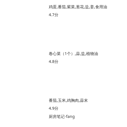
鸡蛋,番茄,紫菜,葱花,盐,姜,食用油
4.7分
卷心菜（1个）,蒜,盐,植物油
4.8分
番茄,玉米,鸡胸肉,蒜末
4.9分
厨房笔记-fang