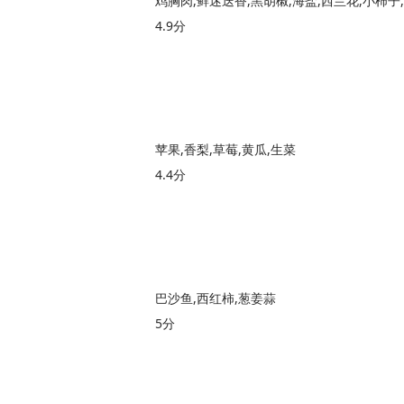
鸡胸肉,鲜迷迭香,黑胡椒,海盐,西兰花,小柿子
4.9分
苹果,香梨,草莓,黄瓜,生菜
4.4分
巴沙鱼,西红柿,葱姜蒜
5分