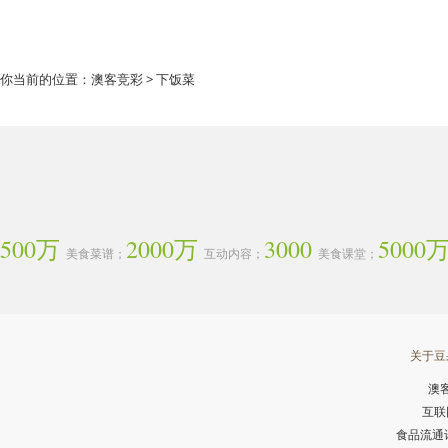
你当前的位置：
澳客竞彩
> 下饭菜
500万
2000万
3000
5000
美食菜谱；
互动内容；
美食课堂；
关于豆
澳
互联
食品流通许可