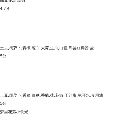
绿豆芽,红线椒
4.7分
土豆,胡萝卜,青椒,葱白,大蒜,生抽,白糖,郫县豆瓣酱,盐
5分
土豆,胡萝卜,香菜,白糖,香醋,盐,花椒,干红椒,凉开水,食用油
5分
梦里花落小食光