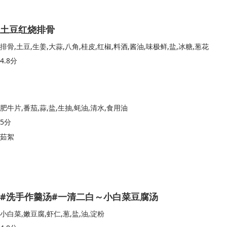
土豆红烧排骨
排骨,土豆,生姜,大蒜,八角,桂皮,红椒,料酒,酱油,味极鲜,盐,冰糖,葱花
4.8分
肥牛片,番茄,蒜,盐,生抽,蚝油,清水,食用油
5分
茹絮
#洗手作羹汤#一清二白～小白菜豆腐汤
小白菜,嫩豆腐,虾仁,葱,盐,油,淀粉