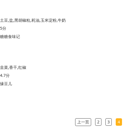
土豆,盐,黑胡椒粒,耗油,玉米淀粉,牛奶
5分
糖糖食味记
韭菜,香干,红椒
4.7分
缘豆儿
上一页
2
3
4