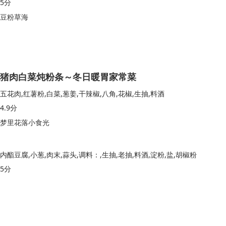
5分
豆粉草海
猪肉白菜炖粉条～冬日暖胃家常菜
五花肉,红薯粉,白菜,葱姜,干辣椒,八角,花椒,生抽,料酒
4.9分
梦里花落小食光
内酯豆腐,小葱,肉末,蒜头,调料：,生抽,老抽,料酒,淀粉,盐,胡椒粉
5分