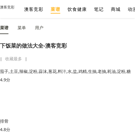
澳客竞彩
澳客竞彩
菜谱
饮食健康
笔记
商城
动
菜谱
菜单
用户
下饭菜的做法大全-澳客竞彩
收藏最多
|
|
茄子,土豆,辣椒,淀粉,蒜沫,葱花,料汁,水,盐,鸡精,生抽,老抽,耗油,淀粉,糖
4.9分
排骨
4.8分