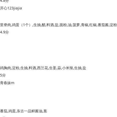
4.8分
开心123jiajia
里脊肉,鸡蛋（1个）,生抽,醋,料酒,盐,面粉,油,菠萝,青椒,红椒,番茄酱,淀粉
4.9分
鸡胸肉,淀粉,生抽,料酒,西兰花,生姜,蒜,小米辣,生抽,盐
5分
青春妹m
番茄,鸡蛋,东古一品鲜酱油,葱