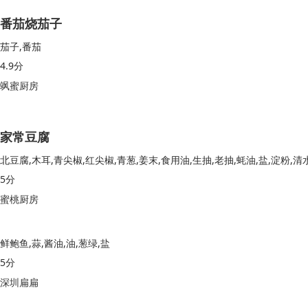
番茄烧茄子
茄子,番茄
4.9分
飒蜜厨房
家常豆腐
北豆腐,木耳,青尖椒,红尖椒,青葱,姜末,食用油,生抽,老抽,蚝油,盐,淀粉,清
5分
蜜桃厨房
鲜鲍鱼,蒜,酱油,油,葱绿,盐
5分
深圳扁扁