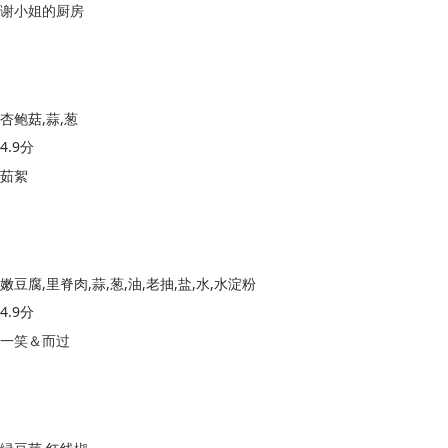
谢小姐的厨房
杏鲍菇,蒜,葱
4.9分
茹絮
嫩豆腐,里脊肉,蒜,葱,油,老抽,盐,水,水淀粉
4.9分
一笑＆而过